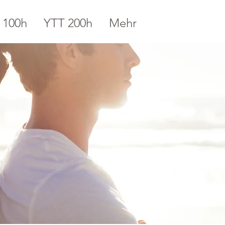
 100h
YTT 200h
Mehr