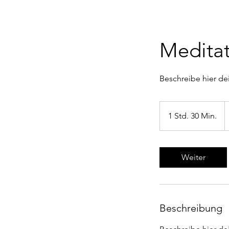
Meditat
Beschreibe hier de
5
E
1 Std. 30 Min.
1
S
t
d
Weiter
3
0
M
i
Beschreibung
n
.