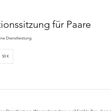
ionssitzung für Paare
ine Dienstleistung.
0
uro
50 €